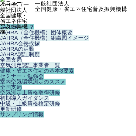
メニュー
一般社団法人
全国健康・省エネ住宅普及振興機構
JAHRAとは？
JAHRA（全住機構）団体概要
JAHRA（全住機構）組織図イメージ
JAHRA会長挨拶
JAHRAの活動
JAHRA認証制度
全国支局
空気測定認証事業者一覧
健康・省エネ住宅の基本3要素
セミナー・勉強会
室内空気環境測定のススメ
全国支局
空気測定士資格取得研修
初期導入ガイダンス
中級・上級資格検定研修
更新研修
サンプリング情報