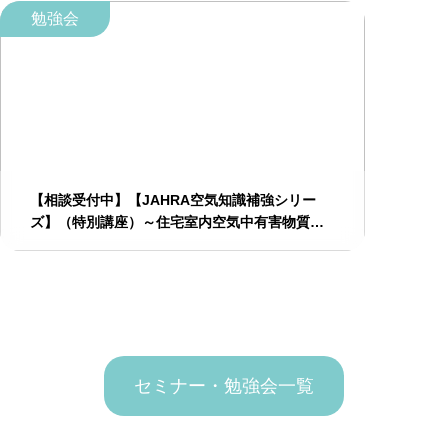
勉強会
【相談受付中】【JAHRA空気知識補強シリー
ズ】（特別講座）～住宅室内空気中有害物質の
健康への影響を知り、貴社の家づくりに生かす
～ 「住宅室内空気環境実践知識修得研修」のご
◇◆◇◆◇◆◇◆◇…
案内
セミナー・勉強会一覧