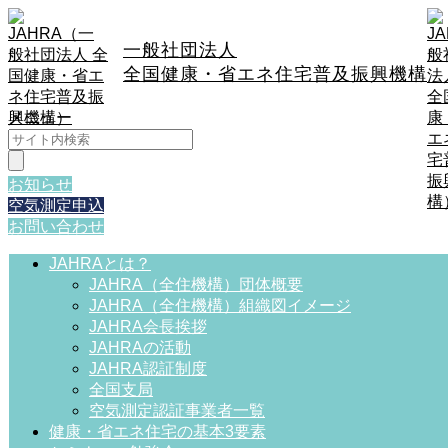
一般社団法人
全国健康・省エネ住宅普及振興機構
メニュー
検
索:
お知らせ
空気測定申込
お問い合わせ
JAHRAとは？
JAHRA（全住機構）団体概要
JAHRA（全住機構）組織図イメージ
JAHRA会長挨拶
JAHRAの活動
JAHRA認証制度
全国支局
空気測定認証事業者一覧
健康・省エネ住宅の基本3要素