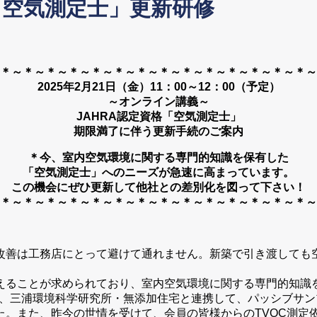
格「空気測定士」更新研修
＊～＊～＊～＊～＊～＊～＊～＊～＊～＊～＊～＊～＊～＊～
2025年2月21日（金）11：00～12：00（予定）
～オンライン講義～
JAHRA認定資格「空気測定士」
期限満了に伴う更新手続のご案内
＊今、室内空気環境に関する専門的知識を保有した
「空気測定士」へのニーズが急速に高まっています。
この機会にぜひ更新して他社との差別化を図って下さい！
＊～＊～＊～＊～＊～＊～＊～＊～＊～＊～＊～＊～＊～＊～
改善は工務店にとって避けて通れません。新築で引き渡しても
えることが求められており、室内空気環境に関する専門的知識
は、三浦環境科学研究所・無添加住宅と連携して、パッシブサン
た。また、昨今の世情を受けて、会員の皆様からのTVOC測定