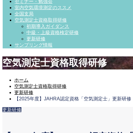
セミナー・勉強会
室内空気環境測定のススメ
全国支局
空気測定士資格取得研修
初期導入ガイダンス
中級・上級資格検定研修
更新研修
サンプリング情報
空気測定士資格取得研修
ホーム
空気測定士資格取得研修
更新研修
【2025年度】JAHRA認定資格「空気測定士」更新研修
更新研修