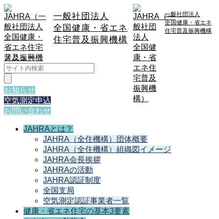
一般社団法人
一般社団法人
全国健康・省エネ
全国健康・省エネ
住宅普及振興機構
住宅普及振興機構
メニュー
検
索:
お知らせ
空気測定申込
お問い合わせ
JAHRAとは？
JAHRA（全住機構）団体概要
JAHRA（全住機構）組織図イメージ
JAHRA会長挨拶
JAHRAの活動
JAHRA認証制度
全国支局
空気測定認証事業者一覧
健康・省エネ住宅の基本3要素