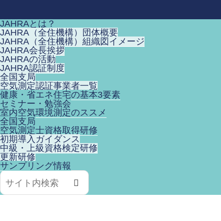
JAHRAとは？
JAHRA（全住機構）団体概要
JAHRA（全住機構）組織図イメージ
JAHRA会長挨拶
JAHRAの活動
JAHRA認証制度
全国支局
空気測定認証事業者一覧
健康・省エネ住宅の基本3要素
セミナー・勉強会
室内空気環境測定のススメ
全国支局
空気測定士資格取得研修
初期導入ガイダンス
中級・上級資格検定研修
更新研修
サンプリング情報
検
索: