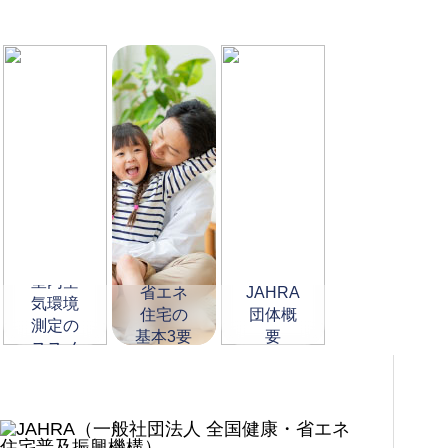
健康・
室内空
省エネ
JAHRA
気環境
住宅の
団体概
測定の
基本3要
要
ススメ
素