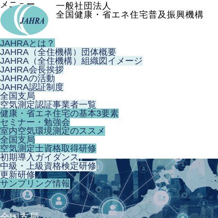
メニュー
一般社団法人
全国健康・省エネ住宅普及振興機構
JAHRAとは？
JAHRA（全住機構）団体概要
JAHRA（全住機構）組織図イメージ
JAHRA会長挨拶
JAHRAの活動
JAHRA認証制度
全国支局
空気測定認証事業者一覧
健康・省エネ住宅の基本3要素
セミナー・勉強会
室内空気環境測定のススメ
全国支局
空気測定士資格取得研修
初期導入ガイダンス
中級・上級資格検定研修
更新研修
サンプリング情報
全国支局