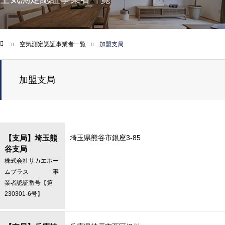
空気測定認証事業者一覧
加盟支局
ム
加盟支局
【支局】埼玉熊
埼玉県熊谷市銀座3-85
谷支局
株式会社サカエホー
ムプラス 事
業者認証番号【第
230301-6号】