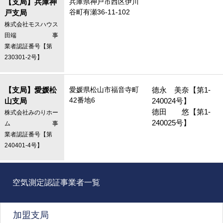
【支局】兵庫神
兵庫県神戸市西区伊川
谷町有瀬36-11-102
戸支局
株式会社モスハウス
田端 事
業者認証番号【第
230301-2号】
【支局】愛媛松
愛媛県松山市福音寺町
德永　美奈【第1-
42番地6
山支局
240024号】

德田　　悠【第1-
株式会社みのりホー
240025号】
ム 事
業者認証番号【第
240401-4号】
空気測定認証事業者一覧
加盟支局