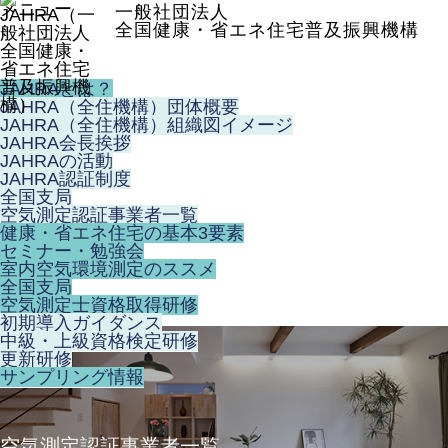
メニュー
一般社団法人
全国健康・省エネ住宅普及振興機構
JAHRAとは？
JAHRA（全住機構）団体概要
JAHRA（全住機構）組織図イメージ
JAHRA会長挨拶
JAHRAの活動
JAHRA認証制度
全国支局
空気測定認証事業者一覧
健康・省エネ住宅の基本3要素
セミナー・勉強会
室内空気環境測定のススメ
全国支局
空気測定士資格取得研修
初期導入ガイダンス
中級・上級資格検定研修
更新研修
サンプリング情報
空気測定認証事業者一覧