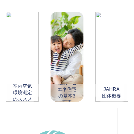
健康・省
室内空気
エネ住宅
JAHRA
環境測定
の基本3
団体概要
のススメ
要素