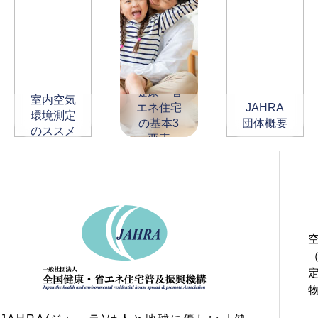
健康・省
室内空気
エネ住宅
JAHRA
環境測定
の基本3
団体概要
のススメ
要素