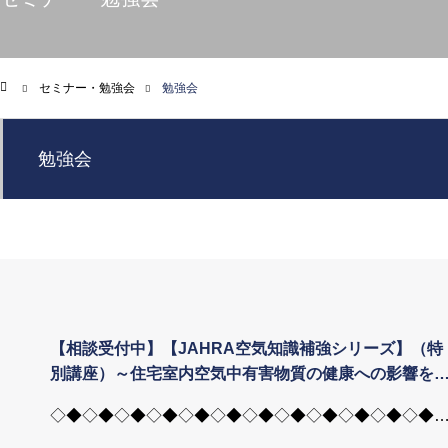
セミナー・勉強会
勉強会
ム
勉強会
【相談受付中】【JAHRA空気知識補強シリーズ】（特
別講座）～住宅室内空気中有害物質の健康への影響を
り、貴社の家づくりに生かす～ 「住宅室内空気環境実
◇◆◇◆◇◆◇◆◇◆◇◆◇◆◇◆◇◆◇◆◇◆◇◆
践知識修得研修」のご案内