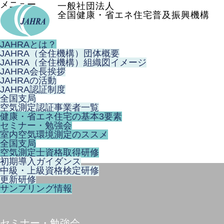
メニュー
一般社団法人
全国健康・省エネ住宅普及振興機構
JAHRAとは？
JAHRA（全住機構）団体概要
JAHRA（全住機構）組織図イメージ
JAHRA会長挨拶
JAHRAの活動
JAHRA認証制度
全国支局
空気測定認証事業者一覧
健康・省エネ住宅の基本3要素
セミナー・勉強会
室内空気環境測定のススメ
全国支局
空気測定士資格取得研修
初期導入ガイダンス
中級・上級資格検定研修
更新研修
サンプリング情報
セミナー・勉強会